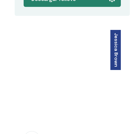
Jessica Brown
Haz realidad la vida de tus
sueños ayuda profesional