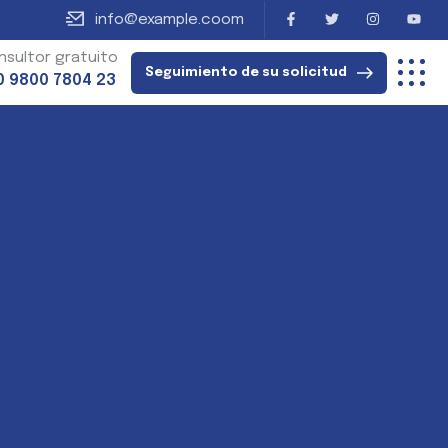
info@example.coom
nsultor gratuito
Seguimiento de su solicitud
0 9800 7804 23