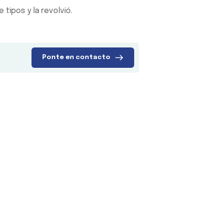
tipos y la revolvió.
Ponte en contacto
Enlace rápido
Nuestros servic
Acerca de nosotros
Seguro de viaje