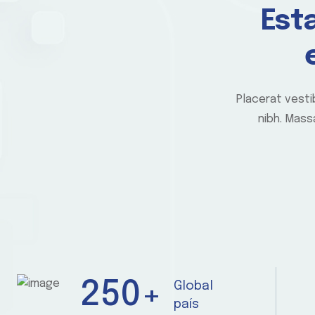
Est
Placerat vesti
nibh. Mass
250
+
Global
país