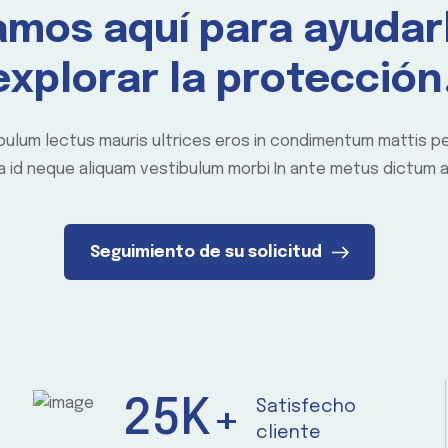
amos aquí para ayudar
explorar la protección
bulum lectus mauris ultrices eros in condimentum mattis p
a id neque aliquam vestibulum morbi In ante metus dictum 
Seguimiento de su solicitud
25
K+
Satisfecho
cliente