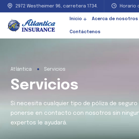
2972 Westheimer 96, carretera 1734.
Horario d
Inicio
Acerca de nosotros
Contáctenos
Atlántica
Servicios
Servicios
Si necesita cualquier tipo de póliza de segur
ponerse en contacto con nosotros sin ningun
expertos le ayudará.