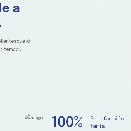
le a
.
ellentesque id
at tempor.
100
%
Satisfacción
tarifa