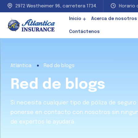
2972 Westheimer 96, carretera 1734.
Horario d
Inicio
Acerca de nosotros
Contáctenos
Atlántica
Red de blogs
Red de blogs
Si necesita cualquier tipo de póliza de segur
ponerse en contacto con nosotros sin ningun
de expertos le ayudará.