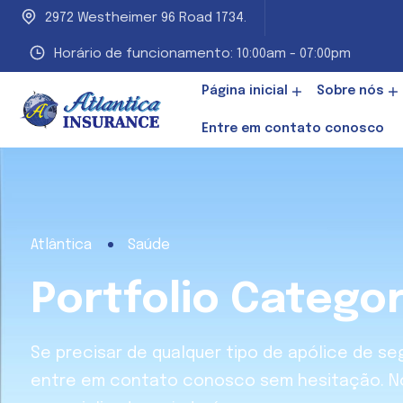
2972 Westheimer 96 Road 1734.
Horário de funcionamento: 10:00am - 07:00pm
Página inicial
Sobre nós
Entre em contato conosco
Atlântica
Saúde
Portfolio Catego
Se precisar de qualquer tipo de apólice de s
entre em contato conosco sem hesitação. N