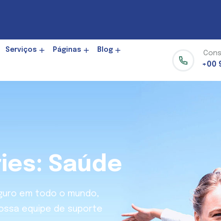
Serviços
Páginas
Blog
Cons
+00 
ries:
Saúde
eguro em todo o mundo,
ossa equipe de suporte